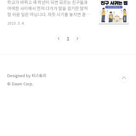
학교가 바뀌고 새 학년이 되면 모르는 친구들과
상담센터 학교 폭력 피해자 드라마 '더 글로리' 시
어색한 사이에서 먼저 다가가 말을 걸기란 말처
즌 1을 보면 여 주인공이 학창 시절 엄청난 괴롭
럼 쉬운 일은 아닙니다. 자칫 시기를 놓치면 혼자
힘과 학교 폭력으로 자퇴를 한 후 성인이 되어 자
가 되어버릴 수도 있죠. 그런 친구들을 위해 준비
신을 괴롭혔던 무리들에게 복수를 하는 내용인데
2023. 3. 4.
했습니다. 새 학년 친구 사귀는 법, 친해지는 법.
그 드라마 속에 아주 인상 깊은 장면이 나옵니다.
지금 바로 시작하겠습니다. 초등학교에서 중학
뜨거운 고데기로 여 주인공의 온몸에 상처를 입
교, 중학교에서 고등학교로 진학하면서 학업에
1
히는 장면인데 이 부분이 실제 사건을 모티브로..
대한 부담감도 커지지만 그 못지않게 새 친구를
사귀는 것도 쉬운 일은 아닙니다. 불량한 친구가
아닐까, 혼자가 되는 건 아닐까, 그런 생각만으로
도 큰 스트레스죠. 그런 고민들로 걱정인 친구들
은 이 글을 통해 아저씨가 제시하는 방법대로 실
천해 보는 건 어떨까요? 그리고 아래에 좋아하는
Designed by 티스토리
이성에게 고백하는 법과 연애 비법서 남겨 드리
© Daum Corp.
니 관심있으신 분들은 읽어보셔요. 이성에게 고
백하는 법 ..